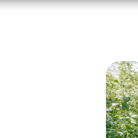
Зачем это вам?
 международного события,
ересный для школьников,
вывать Игры,
ложений,