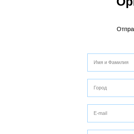
Ор
Отпра