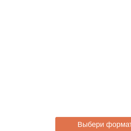
Стань организа
Чистых Игр в 
городе!
Мы научим, как провести свое 
мероприятие с нуля. Всегда бу
чтобы проконсультировать и 
Выбери форма