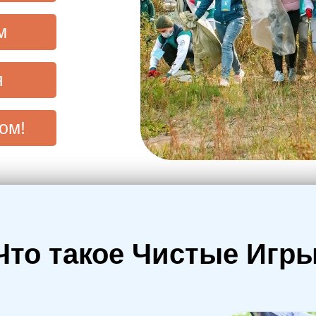
м
я
ом!
Что такое Чистые Игр