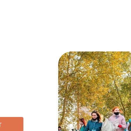
тором
своем
экологическое
дем на связи,
поддержать
т