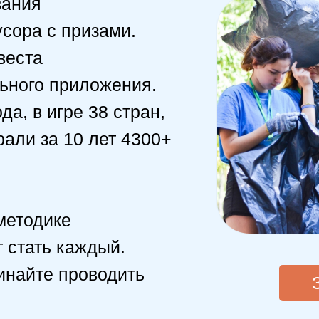
вания
усора с призами.
веста
ьного приложения.
а, в игре 38 стран,
рали за 10 лет 4300+
методике
 стать каждый.
инайте проводить