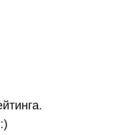
йтинга.
:)